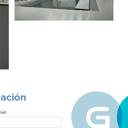
mación
ail