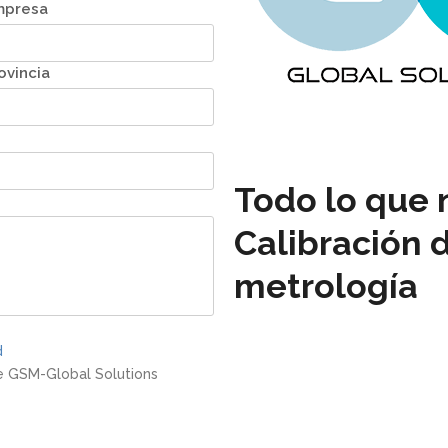
mpresa
ovincia
Todo lo que 
Calibración 
metrología
d
de GSM-Global Solutions