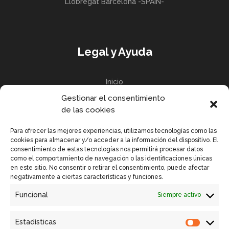
Llobregat Barcelona -SPAIN-
Legal y Ayuda
Inicio
Gestionar el consentimiento
Política de privacidad
de las cookies
Política de Cookies UE
Para ofrecer las mejores experiencias, utilizamos tecnologías como las
cookies para almacenar y/o acceder a la información del dispositivo. El
consentimiento de estas tecnologías nos permitirá procesar datos
como el comportamiento de navegación o las identificaciones únicas
en este sitio. No consentir o retirar el consentimiento, puede afectar
Enlaces Rápidos
negativamente a ciertas características y funciones.
Funcional
Siempre activo
Contactar
Equipos GSM VISION
Estadísticas